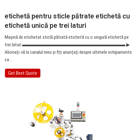
etichetă pentru sticle pătrate etichetă cu
etichetă unică pe trei laturi
Mașină de etichetat sticlă pătrată etichetă cu o singură etichetă pe
trei laturi ▬▬▬▬▬▬▬▬▬▬▬▬▬▬▬▬▬▬▬▬▬▬ ▶ ︎
Abonați-vă la canalul meu și fiți anunțați despre ultimele echipamente
ca ...
Get Best Quote