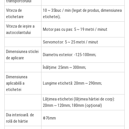
transportorului
Viteza de
10 ~ 35buc / min (legat de produs, dimensiunea
etichetare
etichetei);
Viteza de ieșire a
Motor pas cu pas: 5 ~ 19 metri / minut
autocolantului
Servomotor: 5 ~ 25 metri / minut
Dimensiunea sticlei
Diametru exterior: -125-100mm;
de aplicare
Înălțime: 25mm ~ 300mm;
Dimensiunea
aplicabilă a
Lungime etichetă: 20mm ~ 290mm;
etichetei
Lățimea etichetei (lățimea hârtiei de corp):
20mm ~ 120mm; 180mm (opțional)
Dia interioară. de
Φ76mm
rolă de hârtie