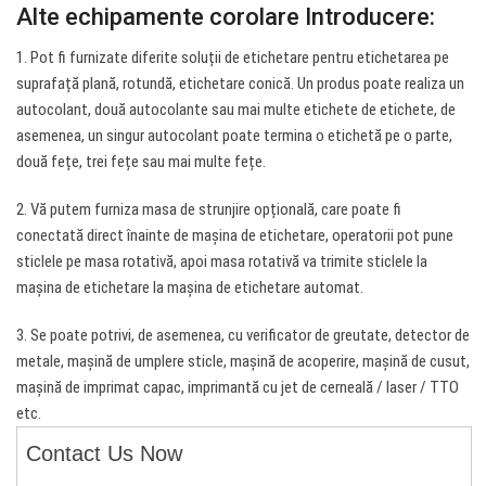
Alte echipamente corolare Introducere:
1. Pot fi furnizate diferite soluții de etichetare pentru etichetarea pe
suprafață plană, rotundă, etichetare conică. Un produs poate realiza un
autocolant, două autocolante sau mai multe etichete de etichete, de
asemenea, un singur autocolant poate termina o etichetă pe o parte,
două fețe, trei fețe sau mai multe fețe.
2. Vă putem furniza masa de strunjire opțională, care poate fi
conectată direct înainte de mașina de etichetare, operatorii pot pune
sticlele pe masa rotativă, apoi masa rotativă va trimite sticlele la
mașina de etichetare la mașina de etichetare automat.
3. Se poate potrivi, de asemenea, cu verificator de greutate, detector de
metale, mașină de umplere sticle, mașină de acoperire, mașină de cusut,
mașină de imprimat capac, imprimantă cu jet de cerneală / laser / TTO
etc.
Contact Us Now