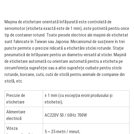
Mașina de etichetare orientată înfășurată este controlată de
servomotor (eticheta exactă este de 1 mm), este potrivită pentru orice
tip de container rotund. Toate piesele electrice ale mașinii de etichetat
sunt fabricate în Taiwan sau Japonia. Mecanismul de susținere în trei
puncte permite o precizie ridicată a etichetării sticlei rotunde. Stație
pneumatică de înfășurare pentru un diametru versatil al sticlei. Mașină
de etichetare automată cu orientare automată pentru a eticheta pe
circumferința suprafeței sau a altei suprafețe curbate pentru sticle
rotunde, borcane, cutii, cutii de sticlă pentru animale de companie din
sticlă, etc.
Precizie de
± 1 mm (cu excepția erorii produsului și
etichetare
etichetei);
Alimentare
AC220V 50 / 60Hz 700W
electrică
Viteza
5 ~ 25 metri / minut;