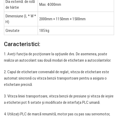
Dia externă. de rolă
Max. Φ300mm
de hârtie
Dimensiune (L * W *
2000mm × 1150mm × 1500mm
H)
Greutate
185 kg
Caracteristici:
1. Aveți funcția de poziționare la opțiunile dvs. De asemenea, poate
realiza un autocolant sau două moduri de etichetare a autocolantelor.
2. Capul de etichetare convenabil de reglat, viteza de etichetare este
automat sincronă cu viteza benzii transportoare pentru a asigura o
etichetare precisă.
3. Viteza liniei transportoare, viteza benzii de presiune și viteza de ieșire
a etichetei pot fi setate și modificate de interfața PLC umană.
4. Utilizați PLC de marcă renumită, motor pas cu pas sau servomotor,