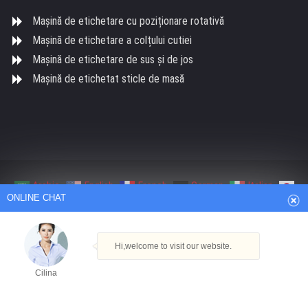
Mașină de etichetare cu poziționare rotativă
Mașină de etichetare a colțului cutiei
Mașină de etichetare de sus și de jos
Mașină de etichetat sticle de masă
Arabic
English
French
German
Italian
ONLINE CHAT
Japanese
Persian
Portuguese
Russian
Spanish
Turkish
Thai
Drepturi de autor Shanghai BaZhou Industrial Co., Ltd.. Toate
Hi,welcome to visit our website.
drepturile rezervate
Dezvoltat de Hangheng.cc
|
Sitemap XML
Cilina