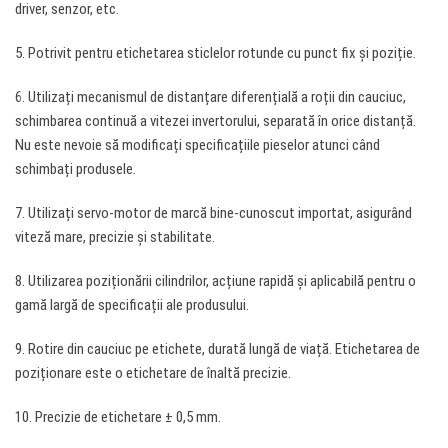
driver, senzor, etc.
5. Potrivit pentru etichetarea sticlelor rotunde cu punct fix și poziție.
6. Utilizați mecanismul de distanțare diferențială a roții din cauciuc,
schimbarea continuă a vitezei invertorului, separată în orice distanță.
Nu este nevoie să modificați specificațiile pieselor atunci când
schimbați produsele.
7. Utilizați servo-motor de marcă bine-cunoscut importat, asigurând
viteză mare, precizie și stabilitate.
8. Utilizarea poziționării cilindrilor, acțiune rapidă și aplicabilă pentru o
gamă largă de specificații ale produsului.
9. Rotire din cauciuc pe etichete, durată lungă de viață. Etichetarea de
poziționare este o etichetare de înaltă precizie.
10. Precizie de etichetare ± 0,5 mm.