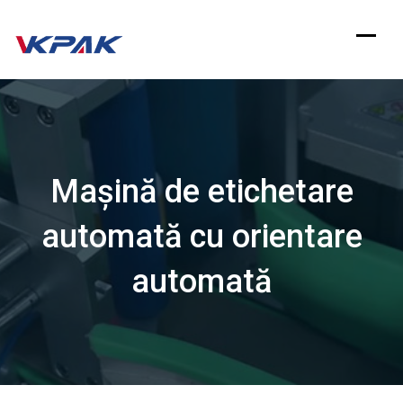
Sari
la
conținut
Mașină de etichetare
automată cu orientare
automată