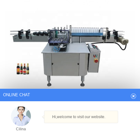
ONLINE CHAT
Hi,welcome to visit our website.
Cilina
How can I help you today?
China Box Labeler, Box Labeler
Cilina
Producători, Furnizori, Preț