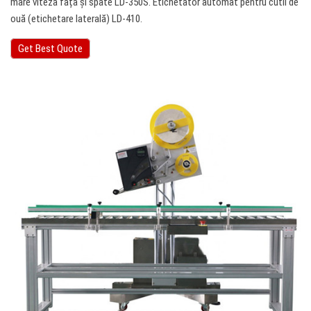
mare viteză față și spate LD-350S. Etichetator automat pentru cutii de
ouă (etichetare laterală) LD-410.
Get Best Quote